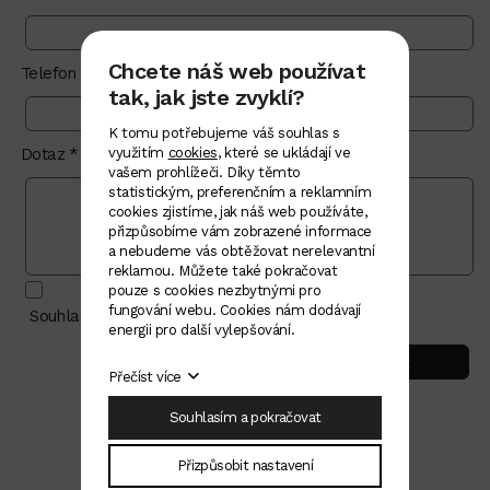
Chcete náš web používat
Telefon
tak, jak jste zvyklí?
K tomu potřebujeme váš souhlas s
Dotaz *
využitím
cookies
, které se ukládají ve
vašem prohlížeči. Díky těmto
statistickým, preferenčním a reklamním
cookies zjistíme, jak náš web používáte,
přizpůsobíme vám zobrazené informace
a nebudeme vás obtěžovat nerelevantní
reklamou. Můžete také pokračovat
pouze s cookies nezbytnými pro
fungování webu. Cookies nám dodávají
Souhlasím se zásadami ochrany
osobních údajů
energii pro další vylepšování.
odeslat
Přečíst více
Souhlasím a pokračovat
Přizpůsobit nastavení