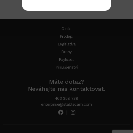
O nás
Prodejci
Legislativa
Drony
Payloads
Příslušenství
Máte dotaz?
Neváhejte nás kontaktovat.
463 358 738
enterprise@stablecam.com
|